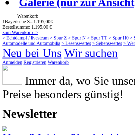
Galerie (nur zur Ansicht
Warenkorb
1
Bayerische S...
1.195,00€
Bestellsumme: 1.195,00 €
zum Warenkorb ->
> Echtdampf / livesteam
> Spur Z
> Spur N
> Spur TT
> Spur H0
> 
Automodelle und Automobilia
> Lesenswertes
> Sehenswertes
> Wer
Neu bei Uns
Wir suchen
Anmelden
Registrieren
Warenkorb
Immer da, wo Sie uns
Preise besonders günstig!
Newsletter