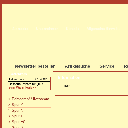
Startseite
Unternehmen
Kontakt
Allgemeine Hinweise
Newsletter bestellen
Artikelsuche
Service
Re
Warenkorb
Information
1
4-achsige Te...
815,00€
Bestellsumme: 815,00 €
Test
zum Warenkorb ->
> Echtdampf / livesteam
> Spur Z
> Spur N
> Spur TT
> Spur H0
> Spur 0