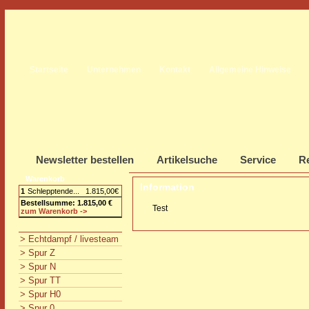
Startseite
Unternehmen
Kontakt
Allgemeine Hinweise
Newsletter bestellen
Artikelsuche
Service
Re
Warenkorb
Information
1
Schlepptende...
1.815,00€
Bestellsumme: 1.815,00 €
Test
zum Warenkorb ->
> Echtdampf / livesteam
> Spur Z
> Spur N
> Spur TT
> Spur H0
> Spur 0