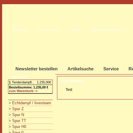
Startseite
Unternehmen
Kontakt
Allgemeine Hinweise
Newsletter bestellen
Artikelsuche
Service
Re
Warenkorb
Information
1
Tenderdampfl...
1.235,00€
Bestellsumme: 1.235,00 €
Test
zum Warenkorb ->
> Echtdampf / livesteam
> Spur Z
> Spur N
> Spur TT
> Spur H0
> Spur 0