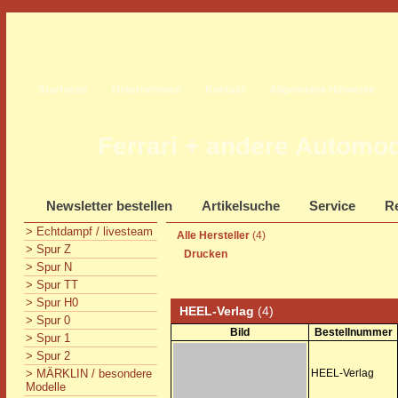
Startseite
Unternehmen
Kontakt
Allgemeine Hinweise
Ferrari + andere Automo
Newsletter bestellen
Artikelsuche
Service
Re
> Echtdampf / livesteam
Alle Hersteller
(4)
> Spur Z
Drucken
> Spur N
> Spur TT
> Spur H0
HEEL-Verlag
(4)
> Spur 0
Bild
Bestellnummer
> Spur 1
> Spur 2
> MÄRKLIN / besondere
HEEL-Verlag
Modelle