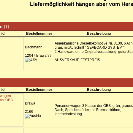
Liefermöglichkeit hängen aber vom Herst
nn
(1)
ild
Bestellnummer
Beschreibung
Amerikanische Diesellokomotive Nr. 8130, 6 Ach
Bachmann
grau, mit Aufschrift " SEABOARD SYSTEM ",
2.Handware ohne Originalverpackung, guter Zus
12047 Brawa ??
AUSVERKAUF, FESTPREIS
ild
Bestellnummer
Beschreibung
Brawa
Personenwagen 3.Klasse der ÖBB, grün, graues
Dach, Speichenräder, mit Bremserbühne,
2166
Inneneinrichtung.