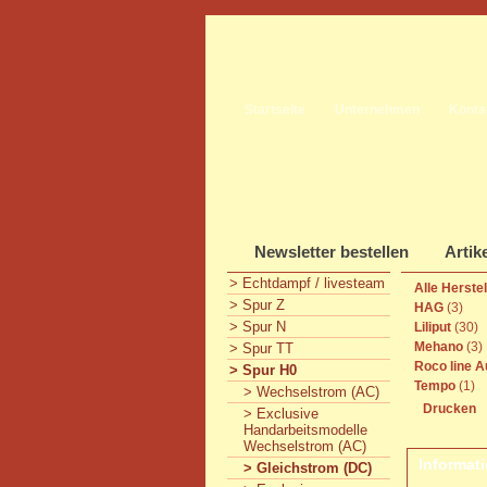
Startseite
Unternehmen
Konta
Newsletter bestellen
Artik
> Echtdampf / livesteam
Alle Herste
> Spur Z
HAG
(3)
> Spur N
Liliput
(30)
Mehano
(3)
> Spur TT
Roco line A
> Spur H0
Tempo
(1)
> Wechselstrom (AC)
Drucken
> Exclusive
Handarbeitsmodelle
Wechselstrom (AC)
Informat
> Gleichstrom (DC)