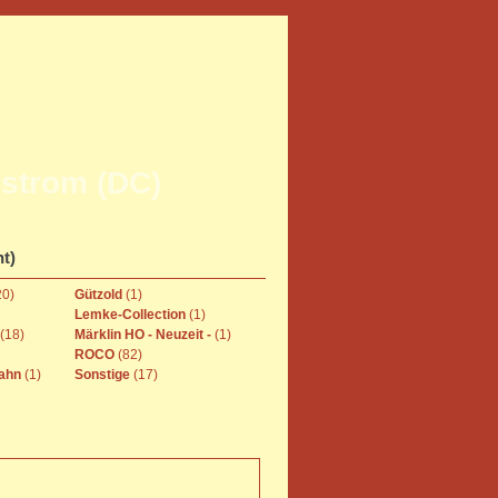
hstrom (DC)
ht)
20)
Gützold
(1)
Lemke-Collection
(1)
(18)
Märklin HO - Neuzeit -
(1)
ROCO
(82)
bahn
(1)
Sonstige
(17)