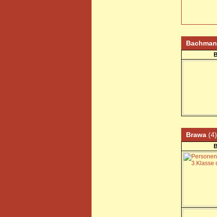
Bachma
B
Brawa
(4)
B