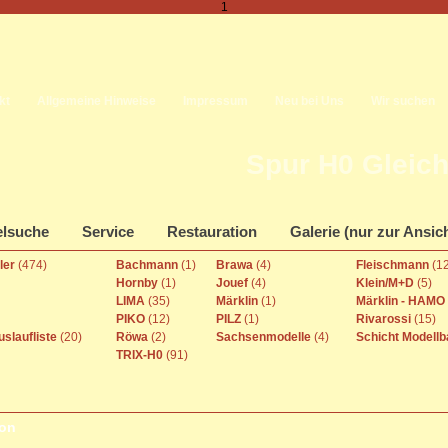
1
kt
Allgemeine Hinweise
Impressum
Neu bei Uns
Wir suchen
Spur H0 Gleic
elsuche
Service
Restauration
Galerie (nur zur Ansic
ller
(474)
Bachmann
(1)
Brawa
(4)
Fleischmann
(1
Hornby
(1)
Jouef
(4)
Klein/M+D
(5)
LIMA
(35)
Märklin
(1)
Märklin - HAMO
PIKO
(12)
PILZ
(1)
Rivarossi
(15)
uslaufliste
(20)
Röwa
(2)
Sachsenmodelle
(4)
Schicht Modell
TRIX-H0
(91)
ion