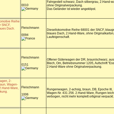
Fahrgestell schwarz, Dach silbergrau, 2.Hand-w
0010
ohne Originalverpackung.
Das Geländer ist wieder angeklipst.
Fleischmann
Diesellokomotive Reihe 68001 der SNCF, blaug
blaues Dach, 2.Hand-Ware, ohne Originalkarton,
0094
Laufeigenschaft.
Fleischmann
Offener Güterwagen der DR, braun/schwarz, aus
Blech, Om, Betriebsnummer 1205, Aufschrift "Ess
0151
2.Hand-Ware ohne Originalverpackung.
Fleischmann
Rungenwagen, 2-achsig, braun, DB, Epoche III,
Wagen-Nr. 431 256. 2.Hand-Ware, Rungen leich
1006
verbogen, nicht mehr komplett ortiginal verpackt.