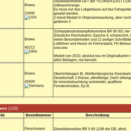
Diesellokomotive GP7 der "FLORIDA EAST COA
Brawa
rotbraun/orange.
Es muss nur das Lokgehäuse auf das Fahrgestel
23406
gesetzt werden.
2.Hand-Modell in Originalverpackung, aber noch
gefahren !!
Schlepptenderdsampflokomotive BR 06 001 de
(Deutsche Reichsbahn), Epoche II, schwarz/rot, 
Brawa
vielen Besonderheiten und 21-poliger Schnittstel
Lokführer und Heizer im Führerstand, FH-Beleu
40212
usw.usw.
Modell von 2010, absolut neu im Originalkarton 
allen Beilagen, nie benutzt.
Brawa
Oberlichtwagen Bi, Württembergische Eisenbah
Gesellschaft, 2.Klasse, altrot/beige, Dach silberg
45609
für Innenbeleuchtung vorbereitet, spaltfreie
Fenstereinsätze, Ep.III.
mann
(120)
ild
Bestellnummer
Beschreibung
Fleischmann
Diesellokomotive BR V 60 1199 der DB, altrot,