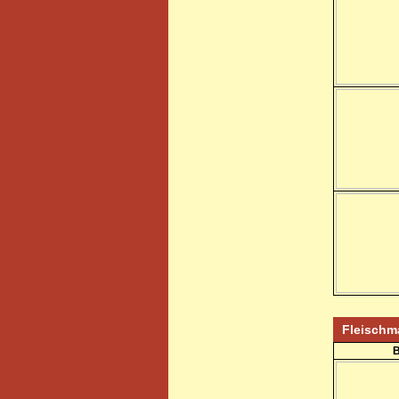
Fleisch
B