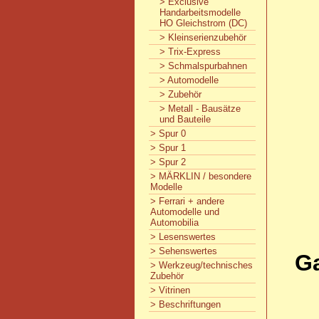
> Exclusive
Handarbeitsmodelle
HO Gleichstrom (DC)
> Kleinserienzubehör
> Trix-Express
> Schmalspurbahnen
> Automodelle
> Zubehör
> Metall - Bausätze
und Bauteile
> Spur 0
> Spur 1
> Spur 2
> MÄRKLIN / besondere
Modelle
> Ferrari + andere
Automodelle und
Automobilia
> Lesenswertes
> Sehenswertes
Ga
> Werkzeug/technisches
Zubehör
> Vitrinen
> Beschriftungen