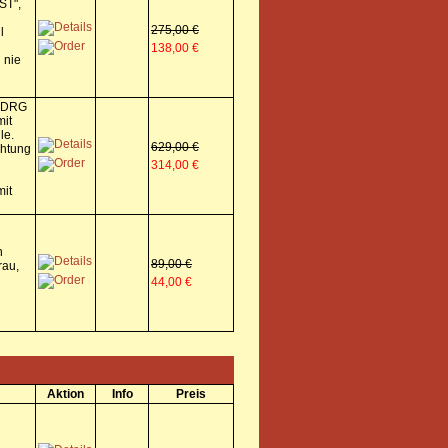
ST",
275,00 €
l
138,00 €
 nie
r DRG
mit
le.
629,00 €
chtung
314,00 €
mit
n
89,00 €
rau,
44,00 €
Aktion
Info
Preis