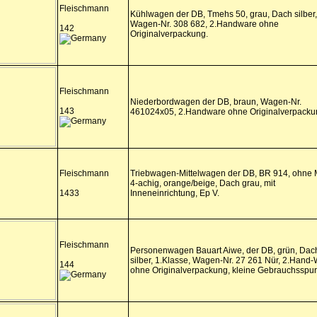
Fleischmann
Kühlwagen der DB, Tmehs 50, grau, Dach silber,
Wagen-Nr. 308 682, 2.Handware ohne
142
Originalverpackung.
Fleischmann
Niederbordwagen der DB, braun, Wagen-Nr.
143
461024x05, 2.Handware ohne Originalverpacku
Fleischmann
Triebwagen-Mittelwagen der DB, BR 914, ohne M
4-achig, orange/beige, Dach grau, mit
1433
Inneneinrichtung, Ep V.
Fleischmann
Personenwagen Bauart Aiwe, der DB, grün, Dac
silber, 1.Klasse, Wagen-Nr. 27 261 Nür, 2.Hand
144
ohne Originalverpackung, kleine Gebrauchsspur