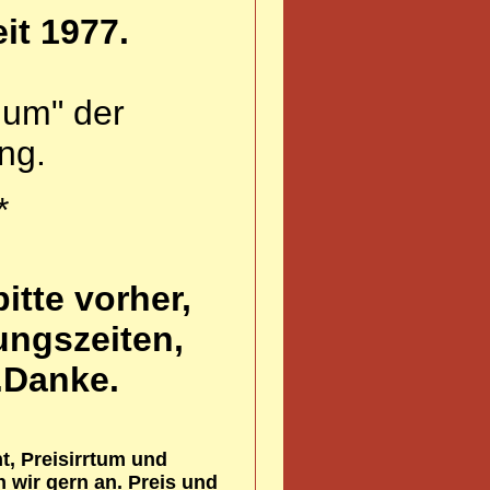
it 1977.
ium" der
ng.
*
tte vorher,
ungszeiten,
.Danke.
t, Preisirrtum und
wir gern an. Preis und