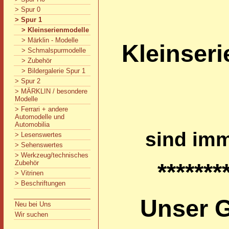
> Spur 0
> Spur 1
> Kleinserienmodelle
> Märklin - Modelle
Kleinseri
> Schmalspurmodelle
> Zubehör
> Bildergalerie Spur 1
> Spur 2
> MÄRKLIN / besondere
Modelle
> Ferrari + andere
Automodelle und
Automobilia
sind im
> Lesenswertes
> Sehenswertes
> Werkzeug/technisches
Zubehör
*******
> Vitrinen
> Beschriftungen
Unser G
Neu bei Uns
Wir suchen