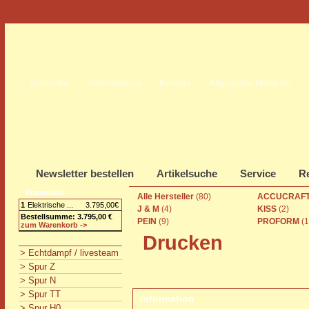
Startseite
Unternehmen
Kontakt
Allgemeine Hinweise
Newsletter bestellen
Artikelsuche
Service
Re
Warenkorb
Alle Hersteller
(80)
ACCUCRAFT
1
Elektrische ...
3.795,00€
J & M
(4)
KISS
(2)
Bestellsumme: 3.795,00 €
PEIN
(9)
PROFORM
(1
zum Warenkorb ->
Drucken
> Echtdampf / livesteam
> Spur Z
> Spur N
> Spur TT
Information
> Spur H0