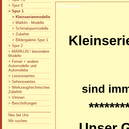
> Spur 0
Information
> Spur 1
> Kleinserienmodelle
> Märklin - Modelle
> Schmalspurmodelle
> Zubehör
Kleinseri
> Bildergalerie Spur 1
> Spur 2
> MÄRKLIN / besondere
Modelle
> Ferrari + andere
Automodelle und
Automobilia
> Lesenswertes
> Sehenswertes
sind im
> Werkzeug/technisches
Zubehör
> Vitrinen
*******
> Beschriftungen
Neu bei Uns
Wir suchen
Unser G