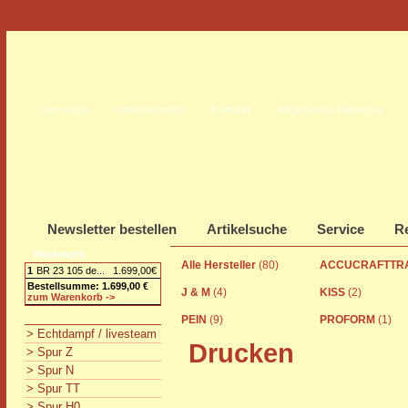
Startseite
Unternehmen
Kontakt
Allgemeine Hinweise
Newsletter bestellen
Artikelsuche
Service
Re
Warenkorb
Alle Hersteller
(80)
ACCUCRAFTTR
1
BR 23 105 de...
1.699,00€
Bestellsumme: 1.699,00 €
J & M
(4)
KISS
(2)
zum Warenkorb ->
PEIN
(9)
PROFORM
(1)
> Echtdampf / livesteam
Drucken
> Spur Z
> Spur N
> Spur TT
> Spur H0