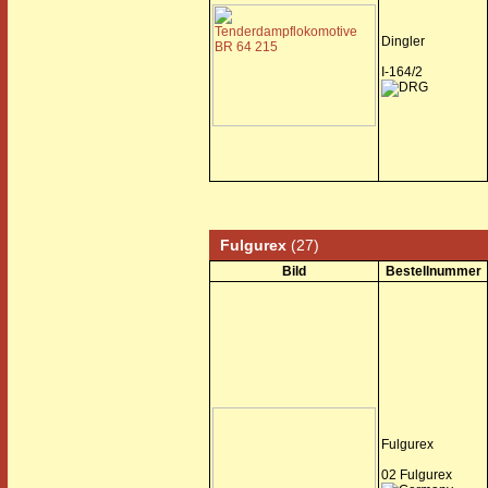
Dingler
I-164/2
Fulgurex
(27)
Bild
Bestellnummer
Fulgurex
02 Fulgurex