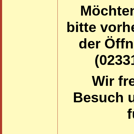
Möchten
bitte vor
der Öff
(0233
Wir fr
Besuch u
f