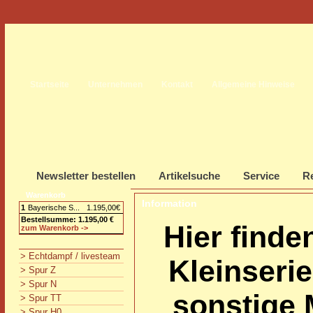
Startseite
Unternehmen
Kontakt
Allgemeine Hinweise
Newsletter bestellen
Artikelsuche
Service
Re
Warenkorb
Information
1
Bayerische S...
1.195,00€
Bestellsumme: 1.195,00 €
Hier finde
zum Warenkorb ->
> Echtdampf / livesteam
Kleinserie
> Spur Z
> Spur N
sonstige 
> Spur TT
> Spur H0