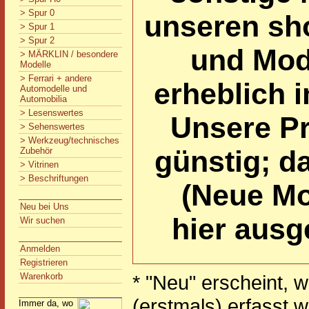
> Spur 0
unseren s
> Spur 1
> Spur 2
und Mode
> MÄRKLIN / besondere
Modelle
> Ferrari + andere
erheblich 
Automodelle und
Automobilia
> Lesenswertes
Unsere Pr
> Sehenswertes
> Werkzeug/technisches
günstig; da
Zubehör
> Vitrinen
> Beschriftungen
(Neue Mo
Neu bei Uns
hier ausg
Wir suchen
Anmelden
Registrieren
Warenkorb
* "Neu" erscheint, 
(erstmals) erfasst 
Immer da, wo