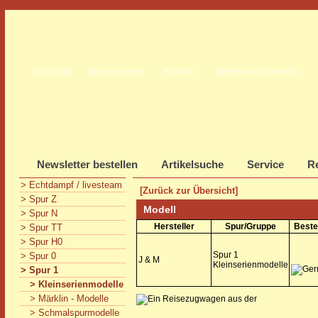
Startseite
Unternehmen
Kontakt
Allgemeine Hinweise
Newsletter bestellen
Artikelsuche
Service
Re
> Echtdampf / livesteam
[Zurück zur Übersicht]
> Spur Z
Modell
> Spur N
Hersteller
Spur/Gruppe
Beste
> Spur TT
> Spur H0
Spur 1
> Spur 0
J & M
Kleinserienmodelle
> Spur 1
> Kleinserienmodelle
> Märklin - Modelle
> Schmalspurmodelle