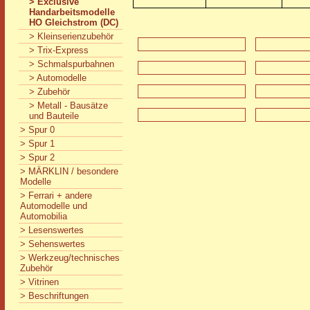
> Exclusive
Handarbeitsmodelle
HO Gleichstrom (DC)
> Kleinserienzubehör
> Trix-Express
> Schmalspurbahnen
> Automodelle
> Zubehör
> Metall - Bausätze
und Bauteile
> Spur 0
> Spur 1
> Spur 2
> MÄRKLIN / besondere
Modelle
> Ferrari + andere
Automodelle und
Automobilia
> Lesenswertes
> Sehenswertes
> Werkzeug/technisches
Zubehör
> Vitrinen
> Beschriftungen