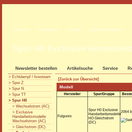
Startseite
Unternehmen
Kontakt
Allgemeine Hinweise
Spur H0 Exclusive Handarbei
Newsletter bestellen
Artikelsuche
Service
Re
> Echtdampf / livesteam
[Zurück zur Übersicht]
> Spur Z
Modell
> Spur N
Hersteller
Spur/Gruppe
Beste
> Spur TT
> Spur H0
> Wechselstrom (AC)
Spur H0 Exclusive
2064 b
> Exclusive
Handarbeitsmodelle
Fulgurex
Handarbeitsmodelle
HO Gleichstrom
Wechselstrom (AC)
(DC)
> Gleichstrom (DC)