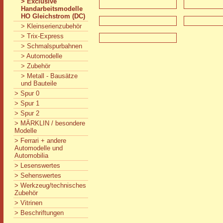
> Exclusive
Handarbeitsmodelle
HO Gleichstrom (DC)
> Kleinserienzubehör
> Trix-Express
> Schmalspurbahnen
> Automodelle
> Zubehör
> Metall - Bausätze
und Bauteile
> Spur 0
> Spur 1
> Spur 2
> MÄRKLIN / besondere
Modelle
> Ferrari + andere
Automodelle und
Automobilia
> Lesenswertes
> Sehenswertes
> Werkzeug/technisches
Zubehör
> Vitrinen
> Beschriftungen