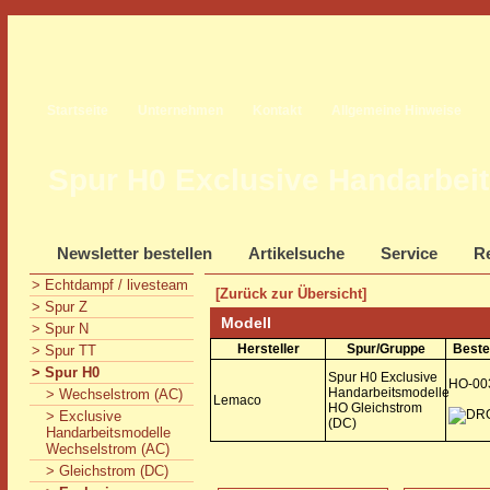
Startseite
Unternehmen
Kontakt
Allgemeine Hinweise
Spur H0 Exclusive Handarbei
Newsletter bestellen
Artikelsuche
Service
Re
> Echtdampf / livesteam
[Zurück zur Übersicht]
> Spur Z
Modell
> Spur N
Hersteller
Spur/Gruppe
Beste
> Spur TT
> Spur H0
Spur H0 Exclusive
HO-00
Handarbeitsmodelle
> Wechselstrom (AC)
Lemaco
HO Gleichstrom
> Exclusive
(DC)
Handarbeitsmodelle
Wechselstrom (AC)
> Gleichstrom (DC)