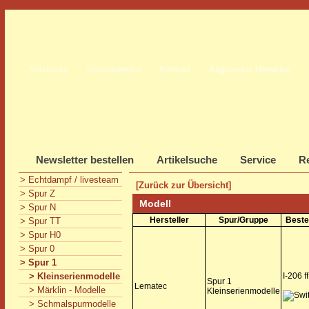
Startseite
Unternehmen
Kontakt
Allgemeine Hinweise
Newsletter bestellen
Artikelsuche
Service
Re
> Echtdampf / livesteam
[Zurück zur Übersicht]
> Spur Z
Modell
> Spur N
Hersteller
Spur/Gruppe
Beste
> Spur TT
> Spur H0
> Spur 0
> Spur 1
> Kleinserienmodelle
I-206 ff
Spur 1
Lematec
> Märklin - Modelle
Kleinserienmodelle
> Schmalspurmodelle