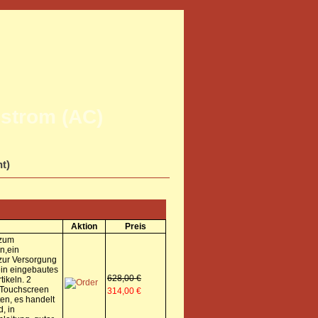
strom (AC)
ht)
Aktion
Preis
 zum
n,ein
 zur Versorgung
ein eingebautes
628,00 €
ikeln. 2
m Touchscreen
314,00 €
en, es handelt
, in