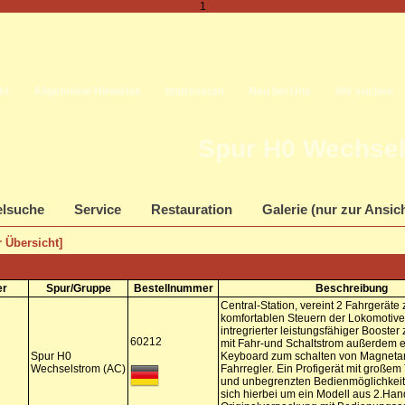
1
kt
Allgemeine Hinweise
Impressum
Neu bei Uns
Wir suchen
Spur H0 Wechsel
elsuche
Service
Restauration
Galerie (nur zur Ansic
 Übersicht]
er
Spur/Gruppe
Bestellnummer
Beschreibung
Central-Station, vereint 2 Fahrgeräte
komfortablen Steuern der Lokomotive
intregrierter leistungsfähiger Booster
60212
mit Fahr-und Schaltstrom außerdem 
Spur H0
Keyboard zum schalten von Magnetart
Wechselstrom (AC)
Fahrregler. Ein Profigerät mit große
und unbegrenzten Bedienmöglichkeit
sich hierbei um ein Modell aus 2.Hand