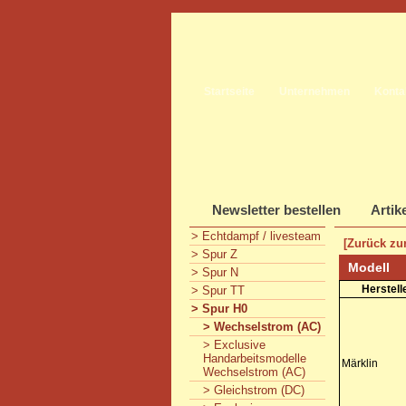
Startseite
Unternehmen
Konta
Newsletter bestellen
Artik
> Echtdampf / livesteam
[Zurück zur
> Spur Z
Modell
> Spur N
Herstell
> Spur TT
> Spur H0
> Wechselstrom (AC)
> Exclusive
Handarbeitsmodelle
Märklin
Wechselstrom (AC)
> Gleichstrom (DC)