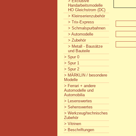
> Exclusive
Handarbeitsmodelle
HO Gleichstrom (DC)
> Kleinserienzubehör
> Trix-Express
> Schmalspurbahnen
> Automodelle
> Zubehör
> Metall - Bausätze
und Bauteile
> Spur 0
> Spur 1
> Spur 2
> MÄRKLIN / besondere
Modelle
> Ferrari + andere
Automodelle und
Automobilia
> Lesenswertes
> Sehenswertes
> Werkzeug/technisches
Zubehör
> Vitrinen
> Beschriftungen