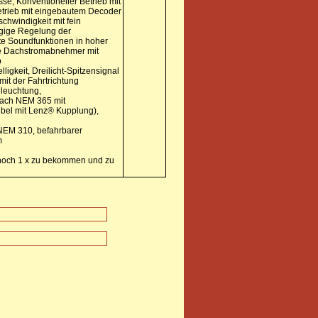
e, Konventioneller Betrieb mit
Betrieb mit eingebautem Decoder
chwindigkeit mit fein
gige Regelung der
te Soundfunktionen in hoher
de Dachstromabnehmer mit
b
ligkeit, Dreilicht-Spitzensignal
mit der Fahrtrichtung
leuchtung,
nach NEM 365 mit
ibel mit Lenz® Kupplung),
NEM 310, befahrbarer
m
s noch 1 x zu bekommen und zu