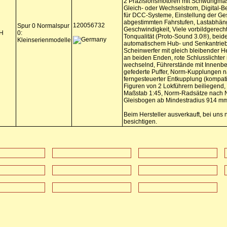
2 Präzisionsmotoren mit Schwungmass
Gleich- oder Wechselstrom, Digital-
für DCC-Systeme, Einstellung der Ges
abgestimmten Fahrstufen, Lastabhän
120056732
Spur 0 Normalspur
Geschwindigkeit, Viele vorbildgerech
H
0:
Tonqualität (Proto-Sound 3.0®), bei
Kleinserienmodelle
automatischem Hub- und Senkantrie
Scheinwerfer mit gleich bleibender Hel
an beiden Enden, rote Schlusslichter 
wechselnd, Führerstände mit Innenbe
gefederte Puffer, Norm-Kupplungen 
ferngesteuerter Entkupplung (kompat
Figuren von 2 Lokführern beiliegend,
Maßstab 1:45, Norm-Radsätze nach 
Gleisbogen ab Mindestradius 914 m
Beim Hersteller ausverkauft, bei un
besichtigen.