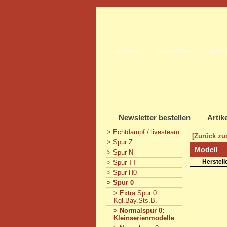
Startseite
Unternehmen
Konta
Newsletter bestellen
Artik
> Echtdampf / livesteam
[Zurück zur
> Spur Z
Modell
> Spur N
Herstell
> Spur TT
> Spur H0
> Spur 0
> Extra Spur 0:
Kgl.Bay.Sts.B.
> Normalspur 0:
Kleinserienmodelle