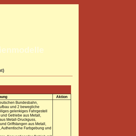
rienmodelle
ht)
bung
Aktion
Deutschen Bundesbahn,
r Aufbau und 2 bewegliche
iliges gelenkiges Fahrgestell
und Getriebe aus Metall,
aus Metall-Druckguss,
und Griffstangen aus Metall,
l, Authentische Farbgebung und