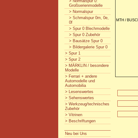
> Normalspur 0:
Großserienmodelle
> Normalspur
> Schmalspur 0m, 0e,
MTH / BUSC
0f
> Spur 0 Blechmodelle
> Spur 0 Zubehör
> Bausätze Spur 0
> Bildergalerie Spur 0
> Spur 1
> Spur 2
> MÄRKLIN / besondere
Modelle
> Ferrari + andere
Automodelle und
Automobilia
> Lesenswertes
> Sehenswertes
> Werkzeug/technisches
Zubehör
> Vitrinen
> Beschriftungen
Neu bei Uns