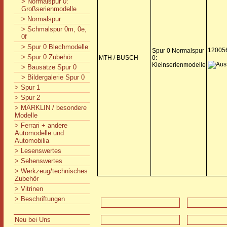
> Normalspur 0:
Großserienmodelle
> Normalspur
> Schmalspur 0m, 0e,
0f
> Spur 0 Blechmodelle
12005
Spur 0 Normalspur
> Spur 0 Zubehör
MTH / BUSCH
0:
Kleinserienmodelle
> Bausätze Spur 0
> Bildergalerie Spur 0
> Spur 1
> Spur 2
> MÄRKLIN / besondere
Modelle
> Ferrari + andere
Automodelle und
Automobilia
> Lesenswertes
> Sehenswertes
> Werkzeug/technisches
Zubehör
> Vitrinen
> Beschriftungen
Neu bei Uns