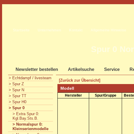
Startseite
Unternehmen
Kontakt
Allgemeine Hinweise
Spur 0 Nor
Newsletter bestellen
Artikelsuche
Service
Re
> Echtdampf / livesteam
[Zurück zur Übersicht]
> Spur Z
Modell
> Spur N
Hersteller
Spur/Gruppe
Beste
> Spur TT
> Spur H0
> Spur 0
> Extra Spur 0:
Kgl.Bay.Sts.B.
> Normalspur 0:
Kleinserienmodelle