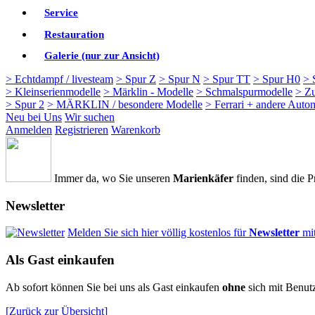
Service
Restauration
Galerie (nur zur Ansicht)
> Echtdampf / livesteam
> Spur Z
> Spur N
> Spur TT
> Spur H0
> 
> Kleinserienmodelle
> Märklin - Modelle
> Schmalspurmodelle
> Z
> Spur 2
> MÄRKLIN / besondere Modelle
> Ferrari + andere Auto
Neu bei Uns
Wir suchen
Anmelden
Registrieren
Warenkorb
Immer da, wo Sie unseren
Marienkäfer
finden, sind die P
Newsletter
Melden Sie sich hier völlig kostenlos für
Newsletter
mi
Als Gast einkaufen
Ab sofort können Sie bei uns als Gast einkaufen
ohne
sich mit Benut
[Zurück zur Übersicht]