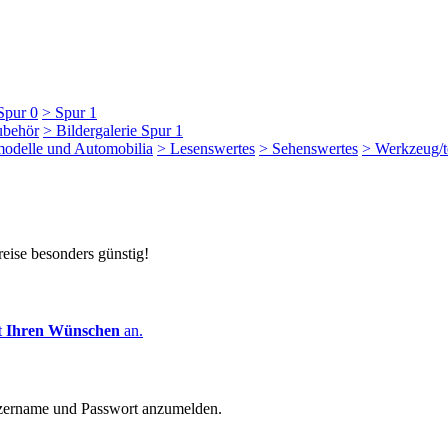
Spur 0
> Spur 1
ubehör
> Bildergalerie Spur 1
modelle und Automobilia
> Lesenswertes
> Sehenswertes
> Werkzeug/t
reise besonders günstig!
t
Ihren Wünschen
an.
zername und Passwort anzumelden.