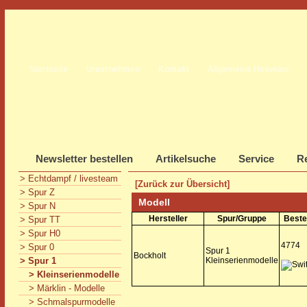
Startseite
Unternehmen
Kontakt
Allgemeine Hinweise
Newsletter bestellen
Artikelsuche
Service
Re
> Echtdampf / livesteam
[Zurück zur Übersicht]
> Spur Z
Modell
> Spur N
Hersteller
Spur/Gruppe
Beste
> Spur TT
> Spur H0
4774
> Spur 0
Spur 1
Bockholt
> Spur 1
Kleinserienmodelle
> Kleinserienmodelle
> Märklin - Modelle
> Schmalspurmodelle