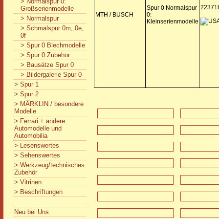
> Normalspur 0:
22371
Spur 0 Normalspur
Großserienmodelle
MTH / BUSCH
0:
> Normalspur
Kleinserienmodelle
> Schmalspur 0m, 0e,
0f
> Spur 0 Blechmodelle
> Spur 0 Zubehör
> Bausätze Spur 0
> Bildergalerie Spur 0
> Spur 1
> Spur 2
> MÄRKLIN / besondere
Modelle
> Ferrari + andere
Automodelle und
Automobilia
> Lesenswertes
> Sehenswertes
> Werkzeug/technisches
Zubehör
> Vitrinen
> Beschriftungen
Neu bei Uns