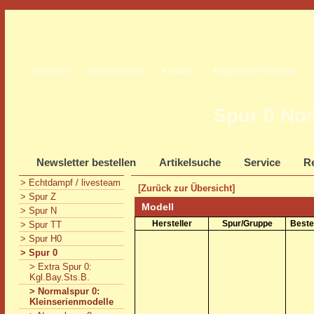
Startseite
Unternehmen
Kontakt
Allgemeine Hinweise
Spur 0 Nor
Newsletter bestellen
Artikelsuche
Service
Re
> Echtdampf / livesteam
[Zurück zur Übersicht]
> Spur Z
Modell
> Spur N
Hersteller
Spur/Gruppe
Beste
> Spur TT
> Spur H0
> Spur 0
> Extra Spur 0:
Kgl.Bay.Sts.B.
> Normalspur 0:
Kleinserienmodelle