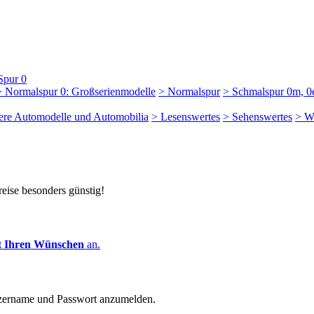
Spur 0
> Normalspur 0: Großserienmodelle
> Normalspur
> Schmalspur 0m, 0e
dere Automodelle und Automobilia
> Lesenswertes
> Sehenswertes
> W
reise besonders günstig!
t
Ihren Wünschen
an.
zername und Passwort anzumelden.