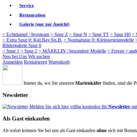
Service
Restauration
Galerie (nur zur Ansicht)
> Echtdampf / livesteam
> Spur Z
> Spur N
> Spur TT
> Spur H0
> 
> Extra Spur 0: Kgl.Bay.Sts.B.
> Normalspur 0: Kleinserienmodelle
Bildergalerie Spur 0
> Spur 1
> Spur 2
> MÄRKLIN / besondere Modelle
> Ferrari + an
Neu bei Uns
Wir suchen
Anmelden
Registrieren
Warenkorb
Immer da, wo Sie unseren
Marienkäfer
finden, sind die P
Newsletter
Melden Sie sich hier völlig kostenlos für
Newsletter
mi
Als Gast einkaufen
Ab sofort können Sie bei uns als Gast einkaufen
ohne
sich mit Benut