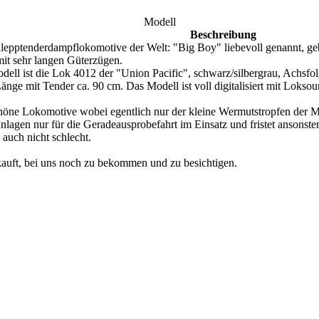
Modell
Beschreibung
lepptenderdampflokomotive der Welt: "Big Boy" liebevoll genannt, geb
it sehr langen Güterzügen.
dell ist die Lok 4012 der "Union Pacific", schwarz/silbergrau, Achsf
änge mit Tender ca. 90 cm. Das Modell ist voll digitalisiert mit Loks
öne Lokomotive wobei egentlich nur der kleine Wermutstropfen der Mi
nlagen nur für die Geradeausprobefahrt im Einsatz und fristet ansonste
s auch nicht schlecht.
kauft, bei uns noch zu bekommen und zu besichtigen.