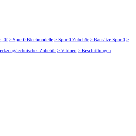
, 0f
> Spur 0 Blechmodelle
> Spur 0 Zubehör
> Bausätze Spur 0
>
erkzeug/technisches Zubehör
> Vitrinen
> Beschriftungen