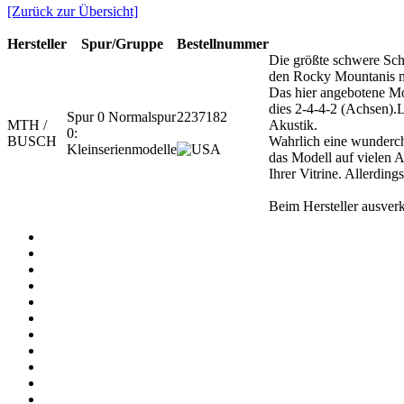
[Zurück zur Übersicht]
Hersteller
Spur/Gruppe
Bestellnummer
Die größte schwere Sch
den Rocky Mountanis m
Das hier angebotene Mo
dies 2-4-4-2 (Achsen).L
Spur 0 Normalspur
2237182
MTH /
Akustik.
0:
BUSCH
Wahrlich eine wunderch
Kleinserienmodelle
das Modell auf vielen A
Ihrer Vitrine. Allerding
Beim Hersteller ausver