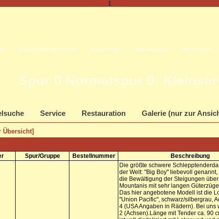
1
kt
Allgemeine Hinweise
Impressum
Neu bei Uns
Wir suchen
Spur 0 Normalspur 0: Kleinse
elsuche
Service
Restauration
Galerie (nur zur Ansic
 Übersicht]
er
Spur/Gruppe
Bestellnummer
Beschreibung
Die größte schwere Schlepptenderda
der Welt: "Big Boy" liebevoll genannt, 
die Bewältigung der Steigungen über
Mountanis mit sehr langen Güterzüge
Das hier angebotene Modell ist die L
"Union Pacific", schwarz/silbergrau, A
4 (USA Angaben in Rädern). Bei uns 
2 (Achsen).Länge mit Tender ca. 90 