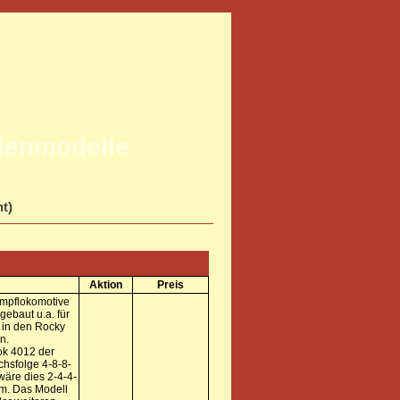
rienmodelle
ht)
Aktion
Preis
mpflokomotive
gebaut u.a. für
 in den Rocky
n.
ok 4012 der
chsfolge 4-8-8-
wäre dies 2-4-4-
cm. Das Modell