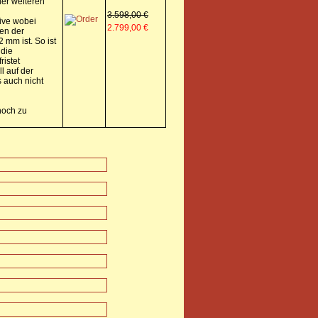
 der weiteren
3.598,00 €
ive wobei
2.799,00 €
fen der
mm ist. So ist
 die
ristet
l auf der
s auch nicht
noch zu