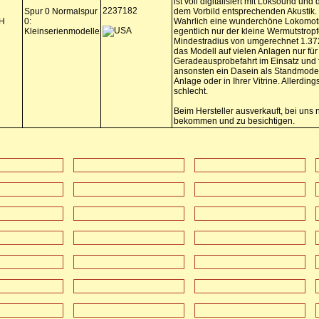
ist voll digitalisiert mit Loksound und
2237182
Spur 0 Normalspur
dem Vorbild entsprechenden Akustik.
H
0:
Wahrlich eine wunderchöne Lokomot
Kleinserienmodelle
egentlich nur der kleine Wermutstrop
Mindestradius von umgerechnet 1.372 
das Modell auf vielen Anlagen nur für
Geradeausprobefahrt im Einsatz und f
ansonsten ein Dasein als Standmodel
Anlage oder in Ihrer Vitrine. Allerding
schlecht.
Beim Hersteller ausverkauft, bei uns 
bekommen und zu besichtigen.