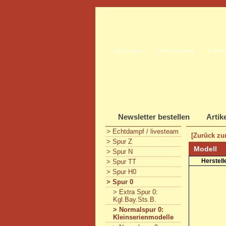
Startseite
Unternehmen
Konta
Newsletter bestellen
Artik
> Echtdampf / livesteam
[Zurück zur
> Spur Z
Modell
> Spur N
Herstell
> Spur TT
> Spur H0
> Spur 0
> Extra Spur 0:
Kgl.Bay.Sts.B.
> Normalspur 0:
Kleinserienmodelle