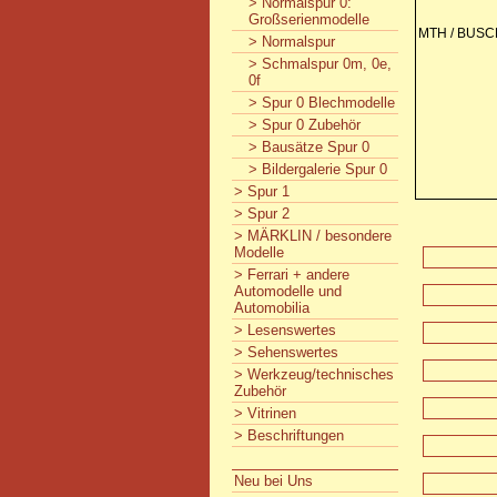
> Normalspur 0:
Großserienmodelle
MTH / BUSC
> Normalspur
> Schmalspur 0m, 0e,
0f
> Spur 0 Blechmodelle
> Spur 0 Zubehör
> Bausätze Spur 0
> Bildergalerie Spur 0
> Spur 1
> Spur 2
> MÄRKLIN / besondere
Modelle
> Ferrari + andere
Automodelle und
Automobilia
> Lesenswertes
> Sehenswertes
> Werkzeug/technisches
Zubehör
> Vitrinen
> Beschriftungen
Neu bei Uns