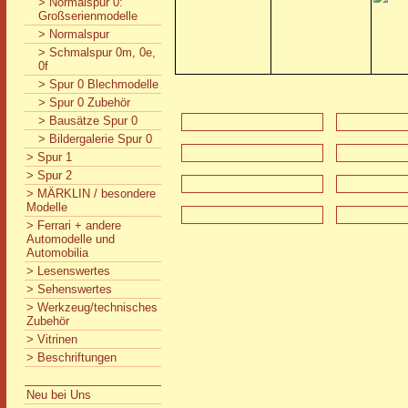
> Normalspur 0:
Großserienmodelle
> Normalspur
> Schmalspur 0m, 0e,
0f
> Spur 0 Blechmodelle
> Spur 0 Zubehör
> Bausätze Spur 0
> Bildergalerie Spur 0
> Spur 1
> Spur 2
> MÄRKLIN / besondere
Modelle
> Ferrari + andere
Automodelle und
Automobilia
> Lesenswertes
> Sehenswertes
> Werkzeug/technisches
Zubehör
> Vitrinen
> Beschriftungen
Neu bei Uns