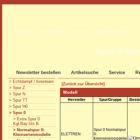
Startseite
Unternehmen
Kontakt
Allgemeine Hinweise
Spur 0 Nor
Newsletter bestellen
Artikelsuche
Service
Re
> Echtdampf / livesteam
[Zurück zur Übersicht]
> Spur Z
Modell
> Spur N
Hersteller
Spur/Gruppe
Beste
> Spur TT
> Spur H0
> Spur 0
> Extra Spur 0:
Kgl.Bay.Sts.B.
> Normalspur 0:
Spur 0 Normalspur
ELETTREN
0:
Kleinserienmodelle
Kleinserienmodelle