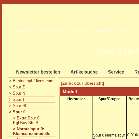
Startseite
Unternehmen
Kontakt
Allgemeine Hinweise
Spur 0 Nor
Newsletter bestellen
Artikelsuche
Service
Re
> Echtdampf / livesteam
[Zurück zur Übersicht]
> Spur Z
Modell
> Spur N
Hersteller
Spur/Gruppe
Beste
> Spur TT
> Spur H0
> Spur 0
> Extra Spur 0:
Kgl.Bay.Sts.B.
> Normalspur 0:
Kleinserienmodelle
0-016/
Spur 0 Normalspur