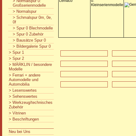
> Normalspur 0:
Lemaco
0:
Kleinserienmodelle
Großserienmodelle
> Normalspur
> Schmalspur 0m, 0e,
0f
> Spur 0 Blechmodelle
> Spur 0 Zubehör
> Bausätze Spur 0
> Bildergalerie Spur 0
> Spur 1
> Spur 2
> MÄRKLIN / besondere
Modelle
> Ferrari + andere
Automodelle und
Automobilia
> Lesenswertes
> Sehenswertes
> Werkzeug/technisches
Zubehör
> Vitrinen
> Beschriftungen
Neu bei Uns