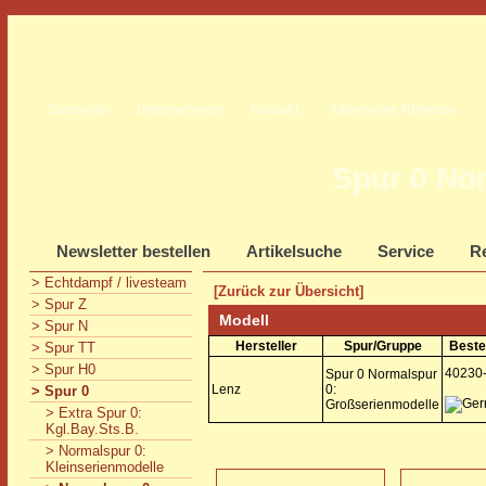
Startseite
Unternehmen
Kontakt
Allgemeine Hinweise
Spur 0 No
Newsletter bestellen
Artikelsuche
Service
Re
> Echtdampf / livesteam
[Zurück zur Übersicht]
> Spur Z
Modell
> Spur N
Hersteller
Spur/Gruppe
Beste
> Spur TT
> Spur H0
40230
Spur 0 Normalspur
Lenz
0:
> Spur 0
Großserienmodelle
> Extra Spur 0:
Kgl.Bay.Sts.B.
> Normalspur 0:
Kleinserienmodelle