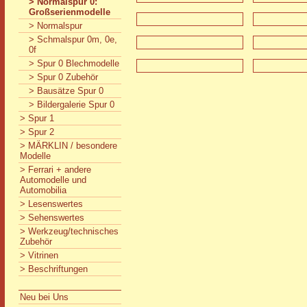
> Normalspur 0:
Großserienmodelle
> Normalspur
> Schmalspur 0m, 0e,
0f
> Spur 0 Blechmodelle
> Spur 0 Zubehör
> Bausätze Spur 0
> Bildergalerie Spur 0
> Spur 1
> Spur 2
> MÄRKLIN / besondere
Modelle
> Ferrari + andere
Automodelle und
Automobilia
> Lesenswertes
> Sehenswertes
> Werkzeug/technisches
Zubehör
> Vitrinen
> Beschriftungen
Neu bei Uns