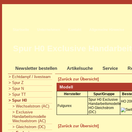
Startseite
Unternehmen
Kontakt
Allgemeine Hinweise
Spur H0 Exclusive Handarbei
Newsletter bestellen
Artikelsuche
Service
Re
> Echtdampf / livesteam
[Zurück zur Übersicht]
> Spur Z
Modell
> Spur N
Hersteller
Spur/Gruppe
Beste
> Spur TT
Spur H0 Exclusive
> Spur H0
HO 20
Handarbeitsmodelle
Fulgurex
> Wechselstrom (AC)
HO Gleichstrom
> Exclusive
(DC)
Handarbeitsmodelle
Wechselstrom (AC)
[Zurück zur Übersicht]
> Gleichstrom (DC)