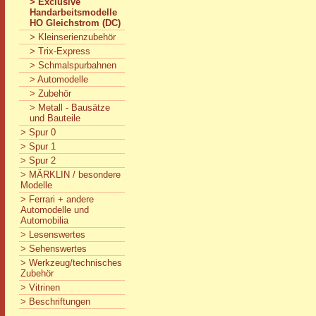
> Exclusive
Handarbeitsmodelle
HO Gleichstrom (DC)
> Kleinserienzubehör
> Trix-Express
> Schmalspurbahnen
> Automodelle
> Zubehör
> Metall - Bausätze
und Bauteile
> Spur 0
> Spur 1
> Spur 2
> MÄRKLIN / besondere
Modelle
> Ferrari + andere
Automodelle und
Automobilia
> Lesenswertes
> Sehenswertes
> Werkzeug/technisches
Zubehör
> Vitrinen
> Beschriftungen