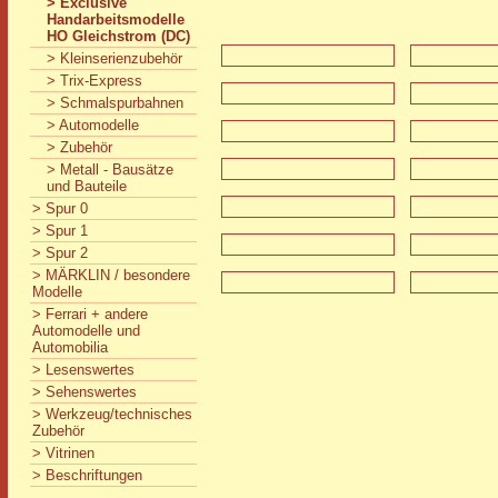
> Exclusive
Handarbeitsmodelle
HO Gleichstrom (DC)
> Kleinserienzubehör
> Trix-Express
> Schmalspurbahnen
> Automodelle
> Zubehör
> Metall - Bausätze
und Bauteile
> Spur 0
> Spur 1
> Spur 2
> MÄRKLIN / besondere
Modelle
> Ferrari + andere
Automodelle und
Automobilia
> Lesenswertes
> Sehenswertes
> Werkzeug/technisches
Zubehör
> Vitrinen
> Beschriftungen