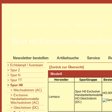
Startseite
Unternehmen
Kontakt
Allgemeine Hinweise
Spur H0 Exclusive Handarbei
Newsletter bestellen
Artikelsuche
Service
Re
> Echtdampf / livesteam
[Zurück zur Übersicht]
> Spur Z
Modell
> Spur N
Hersteller
Spur/Gruppe
Beste
> Spur TT
> Spur H0
> Wechselstrom (AC)
Spur H0 Exclusive
HO-00
> Exclusive
Handarbeitsmodelle
Lemaco
HO Gleichstrom
Handarbeitsmodelle
(DC)
Wechselstrom (AC)
> Gleichstrom (DC)