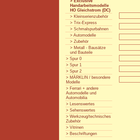
> Exclusive
Handarbeitsmodelle
HO Gleichstrom (DC)
> Kleinserienzubehör
> Trix-Express
> Schmalspurbahnen
> Automodelle
> Zubehör
> Metall - Bausätze
und Bauteile
> Spur 0
> Spur 1
> Spur 2
> MÄRKLIN / besondere
Modelle
> Ferrari + andere
Automodelle und
Automobilia
> Lesenswertes
> Sehenswertes
> Werkzeug/technisches
Zubehör
> Vitrinen
> Beschriftungen