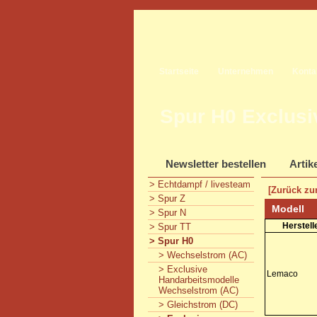
Startseite
Unternehmen
Konta
Spur H0 Exclusi
Newsletter bestellen
Artik
> Echtdampf / livesteam
[Zurück zur
> Spur Z
Modell
> Spur N
Herstell
> Spur TT
> Spur H0
> Wechselstrom (AC)
> Exclusive
Lemaco
Handarbeitsmodelle
Wechselstrom (AC)
> Gleichstrom (DC)