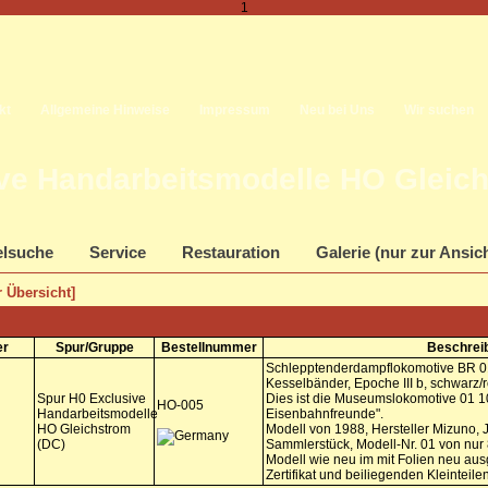
1
kt
Allgemeine Hinweise
Impressum
Neu bei Uns
Wir suchen
ve Handarbeitsmodelle HO Gleich
elsuche
Service
Restauration
Galerie (nur zur Ansic
 Übersicht]
er
Spur/Gruppe
Bestellnummer
Beschrei
Schlepptenderdampflokomotive BR 01
Kesselbänder, Epoche III b, schwarz/r
Spur H0 Exclusive
Dies ist die Museumslokomotive 01 1
HO-005
Handarbeitsmodelle
Eisenbahnfreunde".
HO Gleichstrom
Modell von 1988, Hersteller Mizuno, J
(DC)
Sammlerstück, Modell-Nr. 01 von nur
Modell wie neu im mit Folien neu aus
Zertifikat und beiliegenden Kleinteilen