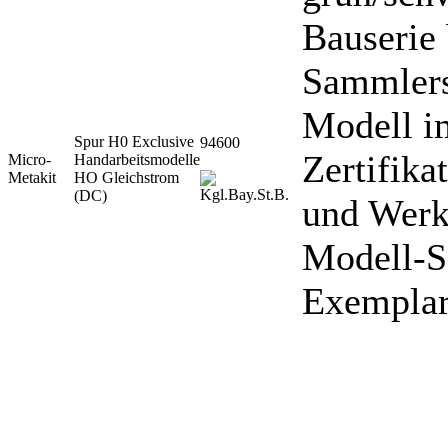
Bauserie 
Sammlers
Modell im
Spur H0 Exclusive
94600
Zertifika
Micro-
Handarbeitsmodelle
Metakit
HO Gleichstrom
(DC)
und Werk
Modell-S
Exemplar