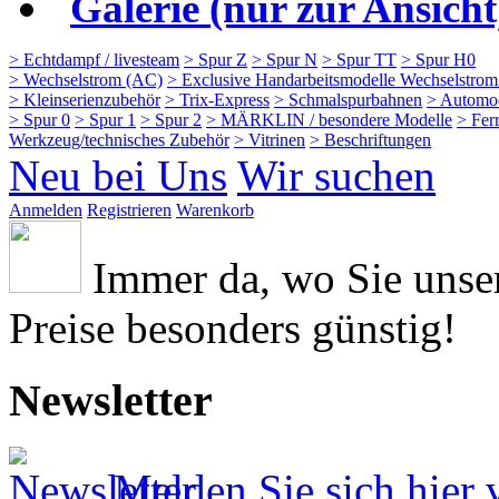
Galerie (nur zur Ansicht
> Echtdampf / livesteam
> Spur Z
> Spur N
> Spur TT
> Spur H0
> Wechselstrom (AC)
> Exclusive Handarbeitsmodelle Wechselstro
> Kleinserienzubehör
> Trix-Express
> Schmalspurbahnen
> Automo
> Spur 0
> Spur 1
> Spur 2
> MÄRKLIN / besondere Modelle
> Fer
Werkzeug/technisches Zubehör
> Vitrinen
> Beschriftungen
Neu bei Uns
Wir suchen
Anmelden
Registrieren
Warenkorb
Immer da, wo Sie uns
Preise besonders günstig!
Newsletter
Melden Sie sich hier 