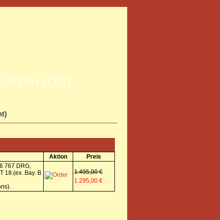
strom (DC)
ht)
Aktion
Preis
36 767 DRG,
1.495,00 €
T 18.(ex. Bay. B
1.295,00 €
ns).