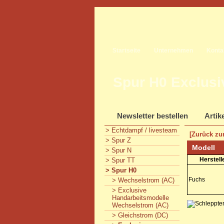
Startseite
Unternehmen
Konta
Spur H0 Exclusi
Newsletter bestellen
Artik
> Echtdampf / livesteam
[Zurück zur
> Spur Z
Modell
> Spur N
Herstell
> Spur TT
> Spur H0
Fuchs
> Wechselstrom (AC)
> Exclusive
Handarbeitsmodelle
Wechselstrom (AC)
> Gleichstrom (DC)