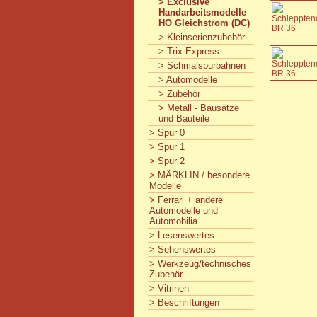
> Exclusive
Handarbeitsmodelle
HO Gleichstrom (DC)
> Kleinserienzubehör
> Trix-Express
> Schmalspurbahnen
> Automodelle
> Zubehör
> Metall - Bausätze
und Bauteile
> Spur 0
> Spur 1
> Spur 2
> MÄRKLIN / besondere
Modelle
> Ferrari + andere
Automodelle und
Automobilia
> Lesenswertes
> Sehenswertes
> Werkzeug/technisches
Zubehör
> Vitrinen
> Beschriftungen