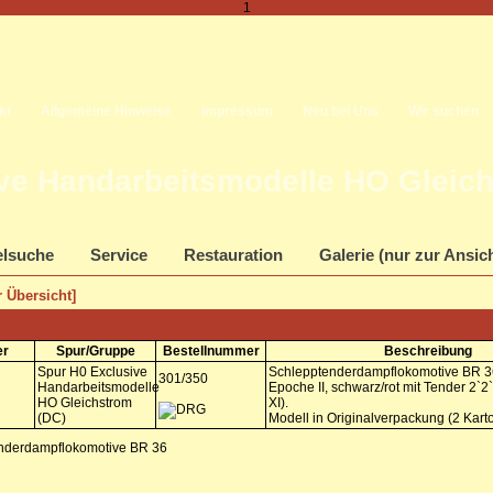
1
kt
Allgemeine Hinweise
Impressum
Neu bei Uns
Wir suchen
ve Handarbeitsmodelle HO Gleich
elsuche
Service
Restauration
Galerie (nur zur Ansic
 Übersicht]
er
Spur/Gruppe
Bestellnummer
Beschreibung
Spur H0 Exclusive
Schlepptenderdampflokomotive BR 
301/350
Handarbeitsmodelle
Epoche II, schwarz/rot mit Tender 2`2`
HO Gleichstrom
XI).
(DC)
Modell in Originalverpackung (2 Karto