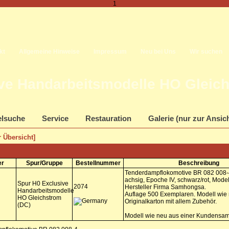
1
kt
Allgemeine Hinweise
Impressum
Neu bei Uns
Wir suchen
ve Handarbeitsmodelle HO Gleich
elsuche
Service
Restauration
Galerie (nur zur Ansic
 Übersicht]
er
Spur/Gruppe
Bestellnummer
Beschreibung
Tenderdampflokomotive BR 082 008-4
achsig, Epoche IV, schwarz/rot, Mode
Spur H0 Exclusive
2074
Hersteller Firma Samhongsa.
Handarbeitsmodelle
Auflage 500 Exemplaren. Modell wie 
HO Gleichstrom
Originalkarton mit allem Zubehör.
(DC)
Modell wie neu aus einer Kundensa