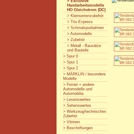
> Exclusive
Handarbeitsmodelle
HO Gleichstrom (DC)
> Kleinserienzubehör
> Trix-Express
> Schmalspurbahnen
> Automodelle
> Zubehör
> Metall - Bausätze
und Bauteile
> Spur 0
> Spur 1
> Spur 2
> MÄRKLIN / besondere
Modelle
> Ferrari + andere
Automodelle und
Automobilia
> Lesenswertes
> Sehenswertes
> Werkzeug/technisches
Zubehör
> Vitrinen
> Beschriftungen