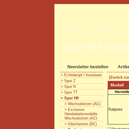
Startseite
Unternehmen
Konta
Spur H0 Exclusi
Newsletter bestellen
Artik
> Echtdampf / livesteam
[Zurück zur
> Spur Z
Modell
> Spur N
Herstell
> Spur TT
> Spur H0
> Wechselstrom (AC)
> Exclusive
Fulgurex
Handarbeitsmodelle
Wechselstrom (AC)
> Gleichstrom (DC)