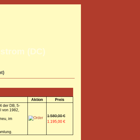
strom (DC)
ht)
Aktion
Preis
 der DB, 5-
ll von 1982,
1.580,00 €
neu, im
1.195,00 €
mmlung.