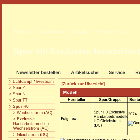
Startseite
Unternehmen
Kontakt
Allgemeine Hinweise
Spur H0 Exclusive Handarbei
Newsletter bestellen
Artikelsuche
Service
Re
> Echtdampf / livesteam
[Zurück zur Übersicht]
> Spur Z
Modell
> Spur N
Hersteller
Spur/Gruppe
Beste
> Spur TT
> Spur H0
Spur H0 Exclusive
> Wechselstrom (AC)
2074
Handarbeitsmodelle
> Exclusive
Fulgurex
HO Gleichstrom
Handarbeitsmodelle
(DC)
Wechselstrom (AC)
> Gleichstrom (DC)