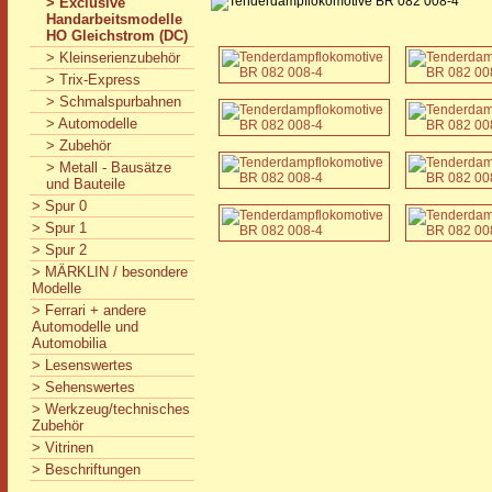
> Exclusive
Handarbeitsmodelle
HO Gleichstrom (DC)
> Kleinserienzubehör
> Trix-Express
> Schmalspurbahnen
> Automodelle
> Zubehör
> Metall - Bausätze
und Bauteile
> Spur 0
> Spur 1
> Spur 2
> MÄRKLIN / besondere
Modelle
> Ferrari + andere
Automodelle und
Automobilia
> Lesenswertes
> Sehenswertes
> Werkzeug/technisches
Zubehör
> Vitrinen
> Beschriftungen