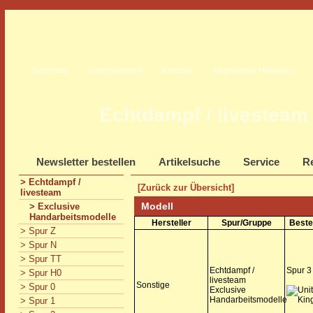
Startseite
Unternehmen
Kontakt
Allgemeine Hinweise
Echtdampf / livesteam
Newsletter bestellen
Artikelsuche
Service
Re
> Echtdampf /
[Zurück zur Übersicht]
livesteam
Modell
> Exclusive
Handarbeitsmodelle
Hersteller
Spur/Gruppe
Beste
> Spur Z
> Spur N
> Spur TT
Echtdampf /
Spur 3
> Spur H0
livesteam
Sonstige
> Spur 0
Exclusive
Handarbeitsmodelle
> Spur 1