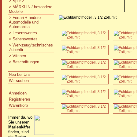
> Spur 2
> MÄRKLIN / besondere
Modelle
> Ferrari + andere
Automodelle und
Automobilia
> Lesenswertes
> Sehenswertes
> Werkzeug/technisches
Zubehör
> Vitrinen
> Beschriftungen
Neu bei Uns
Wir suchen
Anmelden
Registrieren
Warenkorb
Immer da, wo
Sie unseren
Marienkäfer
finden, sind
die Preise