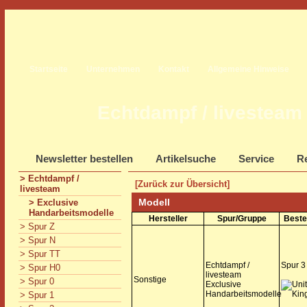
Startseite
Unternehmen
Kontakt
Allgemeine Hinweise
Echtdampf / livesteam
Newsletter bestellen
Artikelsuche
Service
Re
> Echtdampf /
[Zurück zur Übersicht]
livesteam
Modell
> Exclusive
Handarbeitsmodelle
Hersteller
Spur/Gruppe
Beste
> Spur Z
> Spur N
> Spur TT
Echtdampf /
Spur 3
> Spur H0
livesteam
Sonstige
> Spur 0
Exclusive
Handarbeitsmodelle
> Spur 1