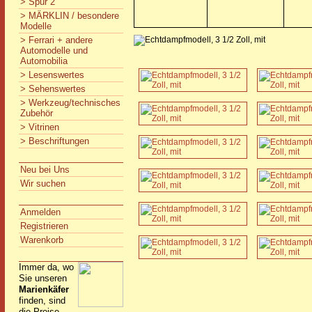
> Spur 2
> MÄRKLIN / besondere
Modelle
> Ferrari + andere
Automodelle und
Automobilia
> Lesenswertes
> Sehenswertes
> Werkzeug/technisches
Zubehör
> Vitrinen
> Beschriftungen
Neu bei Uns
Wir suchen
Anmelden
Registrieren
Warenkorb
Immer da, wo
Sie unseren
Marienkäfer
finden, sind
die Preise