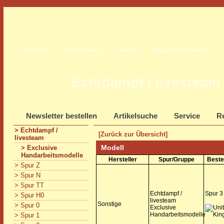
Startseite
Unternehmen
Kontakt
Allgemeine Hinweise
Echtdampf / livesteam
Newsletter bestellen
Artikelsuche
Service
Re
> Echtdampf /
[Zurück zur Übersicht]
livesteam
Modell
> Exclusive
Handarbeitsmodelle
Hersteller
Spur/Gruppe
Beste
> Spur Z
> Spur N
> Spur TT
Echtdampf /
Spur 3
> Spur H0
livesteam
Sonstige
> Spur 0
Exclusive
Handarbeitsmodelle
> Spur 1