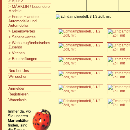
> Spur 2
> MÄRKLIN / besondere
Modelle
> Ferrari + andere
Automodelle und
Automobilia
> Lesenswertes
> Sehenswertes
> Werkzeug/technisches
Zubehör
> Vitrinen
> Beschriftungen
Neu bei Uns
Wir suchen
Anmelden
Registrieren
Warenkorb
Immer da, wo
Sie unseren
Marienkäfer
finden, sind
die Preise