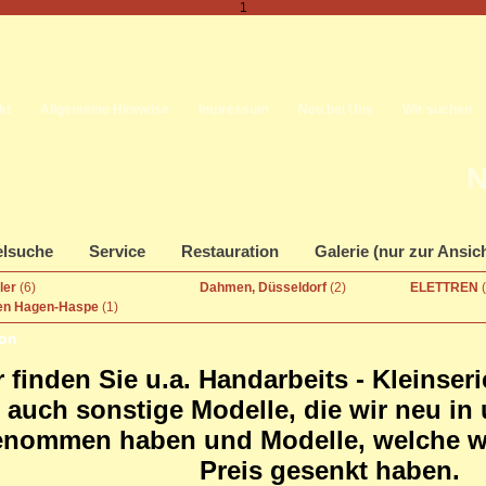
1
kt
Allgemeine Hinweise
Impressum
Neu bei Uns
Wir suchen
N
elsuche
Service
Restauration
Galerie (nur zur Ansic
ller
(6)
Dahmen, Düsseldorf
(2)
ELETTREN
en Hagen-Haspe
(1)
ion
r finden Sie u.a. Handarbeits - Kleinser
auch sonstige Modelle, die wir neu in
nommen haben und Modelle, welche wir
Preis gesenkt haben.