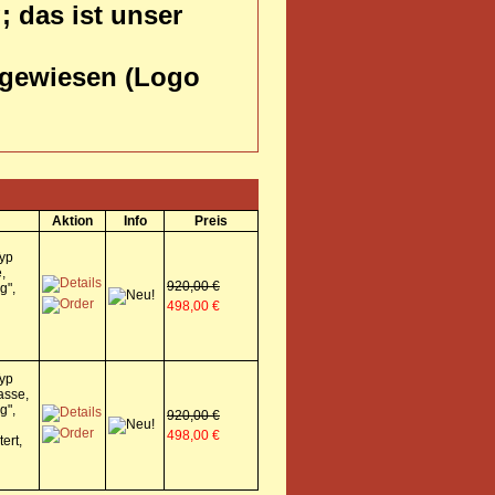
; das ist unser
usgewiesen (Logo
Aktion
Info
Preis
yp
,
920,00 €
g",
498,00 €
yp
asse,
g",
920,00 €
498,00 €
ert,