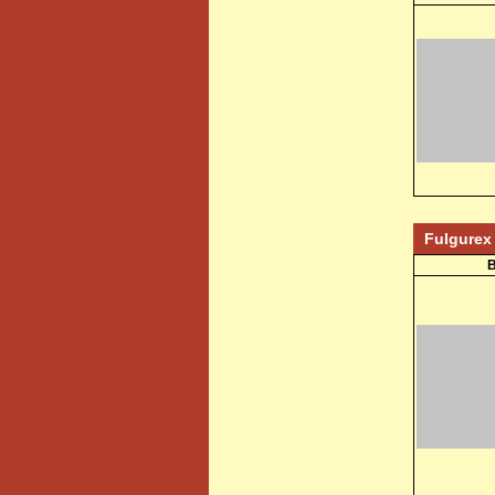
Fulgure
B