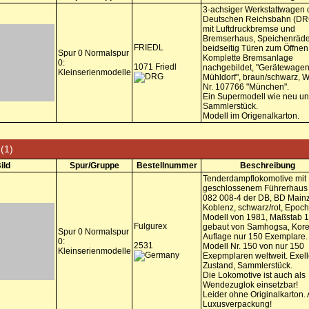
3-achsiger Werkstattwagen 
Deutschen Reichsbahn (DR
mit Luftdruckbremse und
Bremserhaus, Speichenräde
FRIEDL
beidseitig Türen zum Öffnen
Spur 0 Normalspur
Komplette Bremsanlage
0:
1071 Friedl
nachgebildet, "Gerätewage
Kleinserienmodelle
Mühldorf", braun/schwarz, 
Nr. 107766 "München".
Ein Supermodell wie neu un
Sammlerstück.
Modell im Origenalkarton.
x
(1)
ild
Spur/Gruppe
Bestellnummer
Beschreibung
Tenderdampflokomotive mit
geschlossenem Führerhaus
082 008-4 der DB, BD Main
Koblenz, schwarz/rot, Epoch
Modell von 1981, Maßstab 1
Fulgurex
gebaut von Samhogsa, Kore
Spur 0 Normalspur
Auflage nur 150 Exemplare.
0:
2531
Modell Nr. 150 von nur 150
Kleinserienmodelle
Exepmplaren weltweit. Exell
Zustand, Sammlerstück.
Die Lokomotive ist auch als
Wendezuglok einsetzbar!
Leider ohne Originalkarton.
Luxusverpackung!