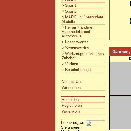
> Spur 1
> Spur 2
> MÄRKLIN / besondere
Modelle
> Ferrari + andere
Automodelle und
Automobilia
> Lesenswertes
> Sehenswertes
Dahmen, 
> Werkzeug/technisches
Zubehör
B
> Vitrinen
> Beschriftungen
Neu bei Uns
Wir suchen
Anmelden
Registrieren
Warenkorb
Immer da, wo
Sie unseren