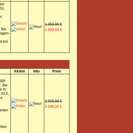
der
G),
r,
,
1.350,00 €
n Bw
1.099,00 €
Wagen-
d ein
Aktion
Info
Preis
 BR
z, Bw
e IV.
:43,5,
a.
2.999,00 €
2.099,00 €
enter
 Aber