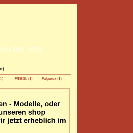
eu bei Uns
ht)
(1)
FRIEDL
(1)
Fulgurex
(1)
ien - Modelle, oder
 unseren shop
 jetzt erheblich im