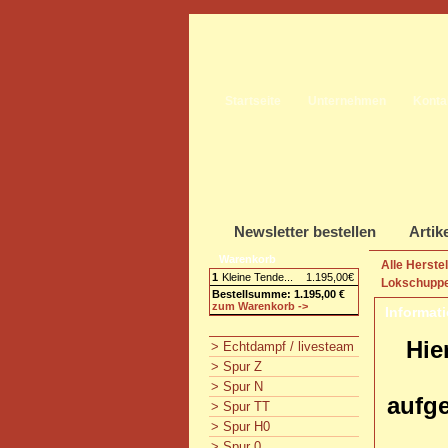
Startseite
Unternehmen
Konta
Newsletter bestellen
Artik
Warenkorb
Alle Herste
1
Kleine Tende...
1.195,00€
Lokschupp
Bestellsumme: 1.195,00 €
zum Warenkorb ->
Informat
Hie
> Echtdampf / livesteam
> Spur Z
> Spur N
aufge
> Spur TT
> Spur H0
> Spur 0