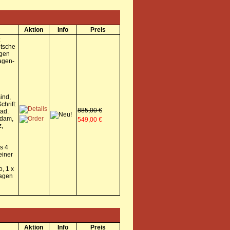
Aktion
Info
Preis
:
tsche
gen
agen-
ind,
chrift:
885,00 €
ad.
rdam,
549,00 €
z,
s 4
einer
, 1 x
Wagen
Aktion
Info
Preis