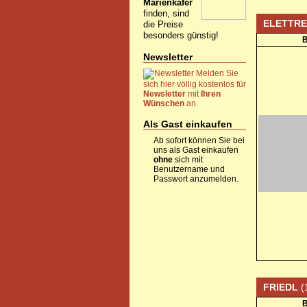
Marienkäfer
finden, sind
ELETTR
die Preise
besonders günstig!
B
Newsletter
Melden Sie
sich hier völlig kostenlos für
Newsletter
mit
Ihren
Wünschen
an.
Als Gast einkaufen
Ab sofort können Sie bei
uns als Gast einkaufen
ohne
sich mit
Benutzername und
Passwort anzumelden.
FRIEDL
(
B