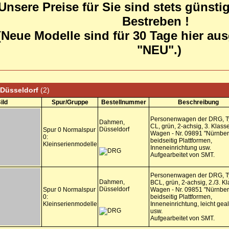
Unsere Preise für Sie sind stets günstig
Bestreben !
(Neue Modelle sind für 30 Tage hier a
"NEU".)
Düsseldorf
(2)
ild
Spur/Gruppe
Bestellnummer
Beschreibung
Personenwagen der DRG, T
Dahmen,
CL, grün, 2-achsig, 3. Klasse
Düsseldorf
Spur 0 Normalspur
Wagen - Nr. 09891 "Nürnber
0:
beidseitig Plattformen,
Kleinserienmodelle
Inneneinrichtung usw.
Aufgearbeitet von SMT.
Personenwagen der DRG, T
Dahmen,
BCL, grün, 2-achsig, 2./3. Kl
Düsseldorf
Spur 0 Normalspur
Wagen - Nr. 09851 "Nürnber
0:
beidseitig Plattformen,
Kleinserienmodelle
Inneneinrichtung, leicht gealt
usw.
Aufgearbeitet von SMT.