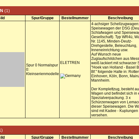
EN
(1)
ild
Spur/Gruppe
Bestellnummer
Beschreibung
4-achsiger Schellzugwagen
Speisewagen der DSG (Deu
Schlafwagen und Speisewa
Gesellschaft). Typ WR4ü, W
Nr. 1145, Minden-Deutz-
Drehgestelle, Beleuchtung,
Inneneinrichtung usw.
Auf Wunsch neue
Zuglaufschildchen aus Mess
ELETTREN
weiß lackiert mit schwarzer S
Spur 0 Normalspur
"Hoek van Holland - Basel B
0:
Bf." folgende Halte in: Rotte
Kleinserienmodelle
Einhoven, Köln, Bonn, Main
Mannheim.
Der Komplettzug, besteht au
Wagen und befindet sich in 
Spezialverpackung. 3 x
Schürzenwagen von Lemaco
dieser Speisewagen. Die 
sind mit Kadee - Kuplungen
versehen.
1)
ild
Spur/Gruppe
Bestellnummer
Beschreibung